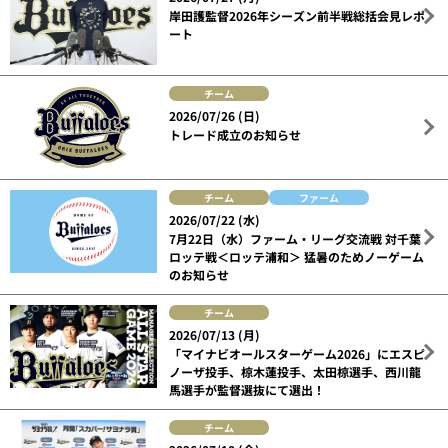
岸田護監督2026年シーズン前半戦総括会見レポ
ート
チーム
2026/07/26 (日)
トレード成立のお知らせ
チーム
ファーム
2026/07/22 (水)
7月22日（水）ファーム・リーグ交流戦 対千葉
ロッテ戦＜ロッテ浦和＞ 猛暑のためノーゲーム
のお知らせ
チーム
2026/07/13 (月)
「マイナビオールスターゲーム2026」にエスピ
ノーザ投手、椋木蓮投手、太田椋選手、西川龍
馬選手が監督選抜にて選出！
チーム