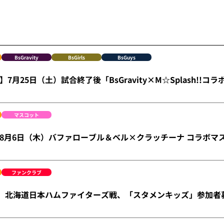
BsGravity
BsGirls
BsGuys
7月25日（土）試合終了後「BsGravity×M☆Splash!!コ
マスコット
ge】8月6日（木）バファローブル＆ベル×クラッチーナ コラボ
ファンクラブ
金）北海道日本ハムファイターズ戦、「スタメンキッズ」参加者