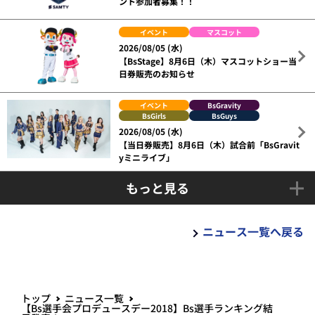
ント参加者募集！！
イベント
マスコット
2026/08/05 (水)
【BsStage】8月6日（木）マスコットショー当
日券販売のお知らせ
イベント
BsGravity
BsGirls
BsGuys
2026/08/05 (水)
【当日券販売】8月6日（木）試合前「BsGravit
yミニライブ」
もっと見る
ニュース一覧へ戻る
トップ
ニュース一覧
【Bs選手会プロデュースデー2018】Bs選手ランキング結