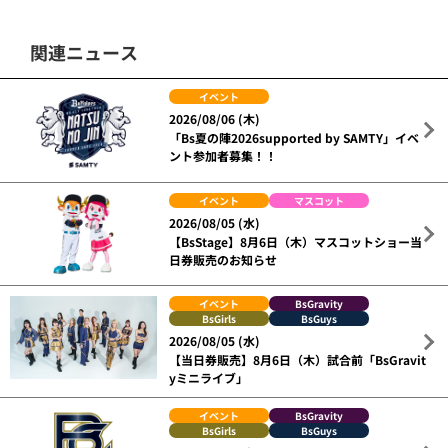
関連ニュース
イベント
2026/08/06 (木)
「Bs夏の陣2026supported by SAMTY」イベ
ント参加者募集！！
イベント
マスコット
2026/08/05 (水)
【BsStage】8月6日（木）マスコットショー当
日券販売のお知らせ
イベント
BsGravity
BsGirls
BsGuys
2026/08/05 (水)
【当日券販売】8月6日（木）試合前「BsGravit
yミニライブ」
イベント
BsGravity
BsGirls
BsGuys