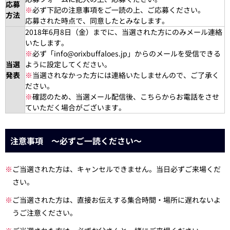
応募
※
必ず下記の注意事項をご一読の上、ご応募ください。
方法
応募された時点で、同意したとみなします。
2018年6月8日（金）までに、当選された方にのみメール連絡
いたします。
※
必ず「info@orixbuffaloes.jp」からのメールを受信できる
当選
ように設定してください。
発表
※
当選されなかった方には連絡いたしませんので、ご了承く
ださい。
※
確認のため、当選メール配信後、こちらからお電話をさせ
ていただく場合がございます。
注意事項 ～必ずご一読ください～
※
ご当選された方は、キャンセルできません。当日必ずご来場くだ
さい。
※
ご当選された方は、直接お伝えする集合時間・場所に遅れないよ
うご注意ください。