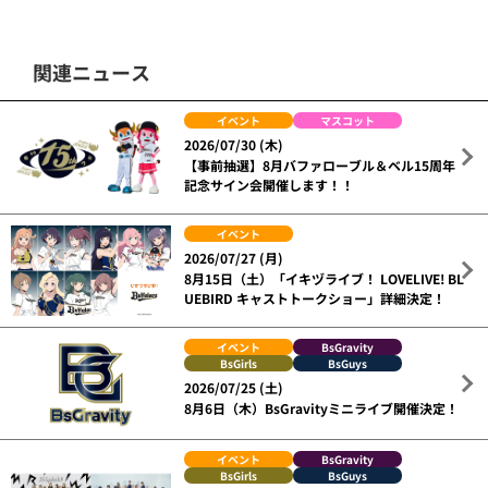
関連ニュース
イベント
マスコット
2026/07/30 (木)
【事前抽選】8月バファローブル＆ベル15周年
記念サイン会開催します！！
イベント
2026/07/27 (月)
8月15日（土）「イキヅライブ！ LOVELIVE! BL
UEBIRD キャストトークショー」詳細決定！
イベント
BsGravity
BsGirls
BsGuys
2026/07/25 (土)
8月6日（木）BsGravityミニライブ開催決定！
イベント
BsGravity
BsGirls
BsGuys