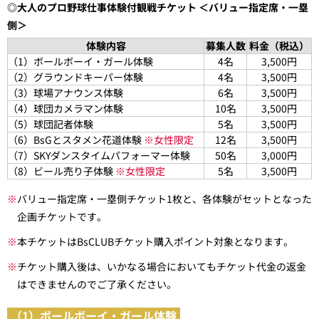
◎大人のプロ野球仕事体験付観戦チケット ＜バリュー指定席・一塁
側＞
体験内容
募集人数
料金（税込）
（1）ボールボーイ・ガール体験
4名
3,500円
（2）グラウンドキーパー体験
4名
3,500円
（3）球場アナウンス体験
6名
3,500円
（4）球団カメラマン体験
10名
3,500円
（5）球団記者体験
5名
3,500円
（6）BsGとスタメン花道体験
※女性限定
12名
3,500円
（7）SKYダンスタイムパフォーマー体験
50名
3,000円
（8）ビール売り子体験
※女性限定
5名
3,500円
※
バリュー指定席・一塁側チケット1枚と、各体験がセットとなった
企画チケットです。
※
本チケットはBsCLUBチケット購入ポイント対象となります。
※
チケット購入後は、いかなる場合においてもチケット代金の返金
はできませんのでご了承ください。
（1）ボールボーイ・ガール体験