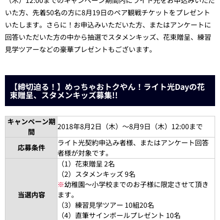
（木）12:00までのキャンペーン期間内にライト光をお申込みいただ
いた方、先着50名の方に8月19日のペア観戦チケットをプレゼント
いたします。さらに！お申込みいただいた方、またはアンケートに
回答いただいた方の中から抽選でスタメンキッズ、花束贈呈、練習
見学ツアーなどの豪華プレゼントもございます。
【締切迫る！】めっちゃおトクやん！ライト光Dayの花
束贈呈、スタメンキッズ募集!!
キャンペーン期
2018年8月2日（木）～8月9日（木）12:00まで
間
ライト光契約申込み者様、またはアンケート回答
応募条件
者様が対象です。
（1）花束贈呈 2名
（2）スタメンキッズ 9名
※
幼稚園～小学校までのお子様に限定させて頂き
当選内容
ます。
（3）練習見学ツアー 10組20名
（4）直筆サインボールプレゼント 10名