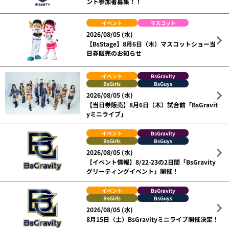
ント参加者募集！！
イベント
マスコット
2026/08/05 (水)
【BsStage】8月6日（木）マスコットショー当
日券販売のお知らせ
イベント
BsGravity
BsGirls
BsGuys
2026/08/05 (水)
【当日券販売】8月6日（木）試合前「BsGravit
yミニライブ」
イベント
BsGravity
BsGirls
BsGuys
2026/08/05 (水)
【イベント情報】8/22-23の2日間「BsGravity
グリーティングイベント」開催！
イベント
BsGravity
BsGirls
BsGuys
2026/08/05 (水)
8月15日（土）BsGravityミニライブ開催決定！