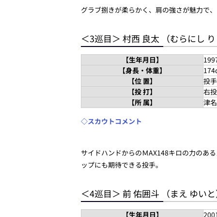
グラブ捌きが柔らかく、肩の強さが魅力で、
＜3巡目＞ 村西 良太 （むらにし 
【生年月日】
19
【身長・体重】
174
【位 置】
投手
【投 打】
右投
【所 属】
津名
◇スカウトコメント
サイドハンドからのＭAX148キロの力の
ップにも期待できる投手。
＜4巡目＞ 前 佑囲斗 （まえ ゆい
【生年月日】
20