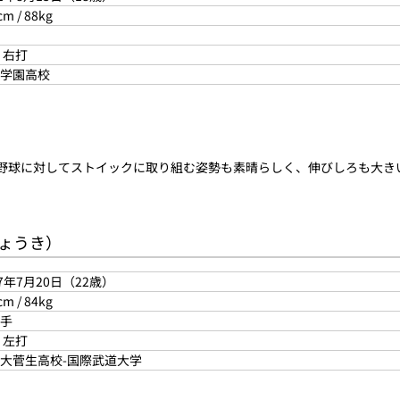
cm / 88kg
 右打
学園高校
。野球に対してストイックに取り組む姿勢も素晴らしく、伸びしろも大き
しょうき）
97年7月20日（22歳）
cm / 84kg
手
 左打
大菅生高校-国際武道大学