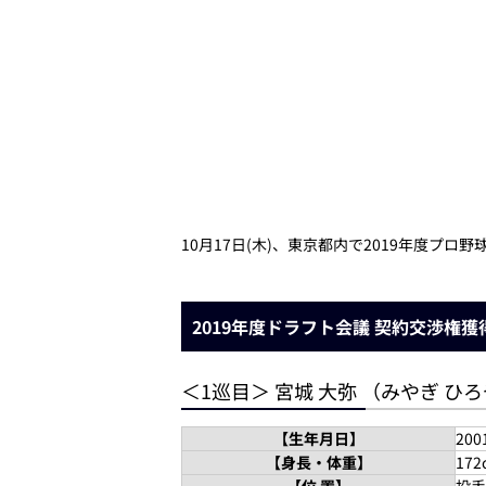
10月17日(木)、東京都内で2019年度
2019年度ドラフト会議 契約交渉権獲
＜1巡目＞ 宮城 大弥 （みやぎ ひ
【生年月日】
20
【身長・体重】
172