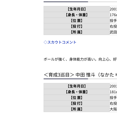
【生年月日】
20
【身長・体重】
176
【位 置】
投手
【投 打】
右投
【所 属】
武田
◇スカウトコメント
ボールが強く、身体能力が高い。向上心、好
＜育成3巡目＞ 中田 惟斗（なかた
【生年月日】
20
【身長・体重】
181
【位 置】
投手
【投 打】
右投
【所 属】
大阪