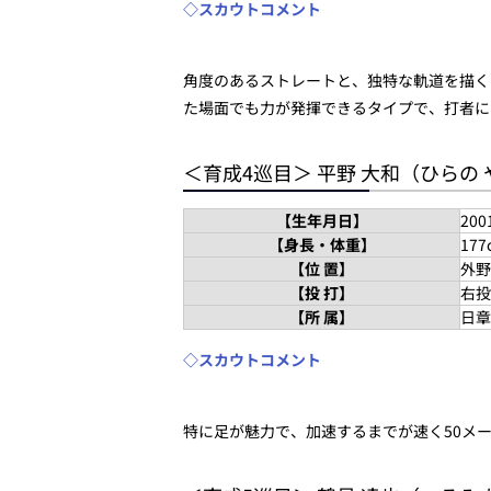
◇スカウトコメント
角度のあるストレートと、独特な軌道を描く
た場面でも力が発揮できるタイプで、打者に
＜育成4巡目＞ 平野 大和（ひらの
【生年月日】
20
【身長・体重】
177
【位 置】
外野
【投 打】
右投
【所 属】
日章
◇スカウトコメント
特に足が魅力で、加速するまでが速く50メ