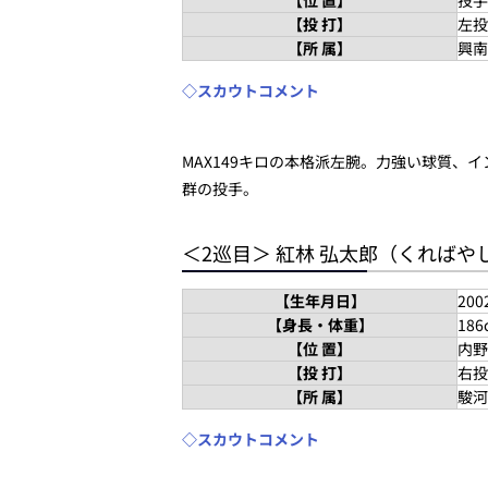
【位 置】
投手
【投 打】
左投
【所 属】
興南
◇スカウトコメント
MAX149キロの本格派左腕。力強い球質
群の投手。
＜2巡目＞ 紅林 弘太郎（くればや
【生年月日】
20
【身長・体重】
186
【位 置】
内野
【投 打】
右投
【所 属】
駿河
◇スカウトコメント