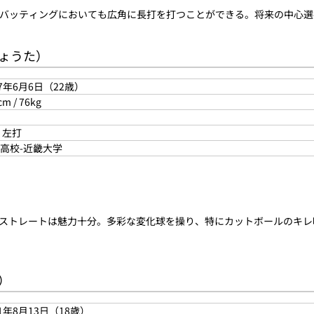
バッティングにおいても広角に長打を打つことができる。将来の中心選
りょうた）
97年6月6日（22歳）
cm / 76kg
 左打
高校-近畿大学
あるストレートは魅力十分。多彩な変化球を操り、特にカットボールのキ
と）
01年8月13日（18歳）