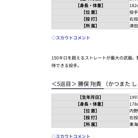
【身長・体重】
182
【位 置】
投手
【投 打】
右投
【所 属】
津田
◇スカウトコメント
150キロを超えるストレートが最大の武器
待できる投手。
＜5巡目＞ 勝俣 翔貴 （かつまた 
【生年月日】
19
【身長・体重】
178
【位 置】
内野
【投 打】
右投
【所 属】
東海
◇スカウトコメント