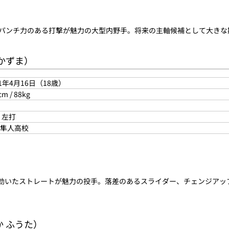
性とパンチ力のある打撃が魅力の大型内野手。将来の主軸候補として大き
 かずま）
01年4月16日（18歳）
cm / 88kg
 左打
隼人高校
ンの効いたストレートが魅力の投手。落差のあるスライダー、チェンジア
か ふうた）