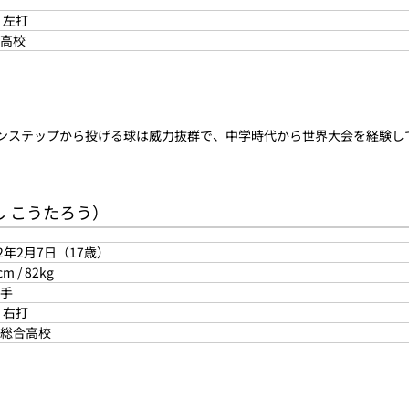
 左打
高校
、インステップから投げる球は威力抜群で、中学時代から世界大会を経験
し こうたろう）
02年2月7日（17歳）
cm / 82kg
手
 右打
総合高校