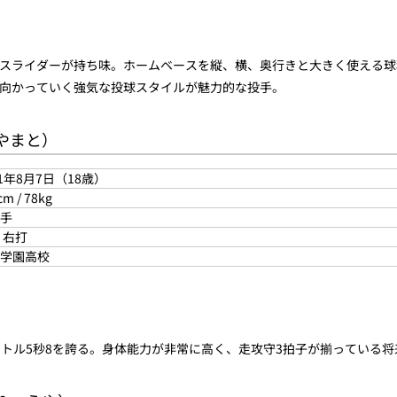
スライダーが持ち味。ホームベースを縦、横、奥行きと大きく使える球
向かっていく強気な投球スタイルが魅力的な投手。
 やまと）
01年8月7日（18歳）
cm / 78kg
手
 右打
学園高校
ートル5秒8を誇る。身体能力が非常に高く、走攻守3拍子が揃っている