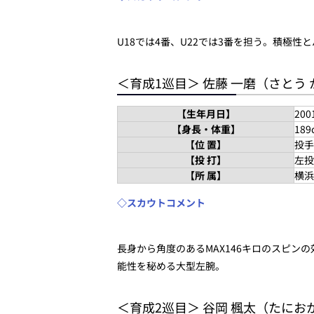
U18では4番、U22では3番を担う。積極
＜育成1巡目＞ 佐藤 一磨（さとう
【生年月日】
20
【身長・体重】
189
【位 置】
投手
【投 打】
左投
【所 属】
横浜
◇スカウトコメント
長身から角度のあるMAX146キロのスピ
能性を秘める大型左腕。
＜育成2巡目＞ 谷岡 楓太（たにお