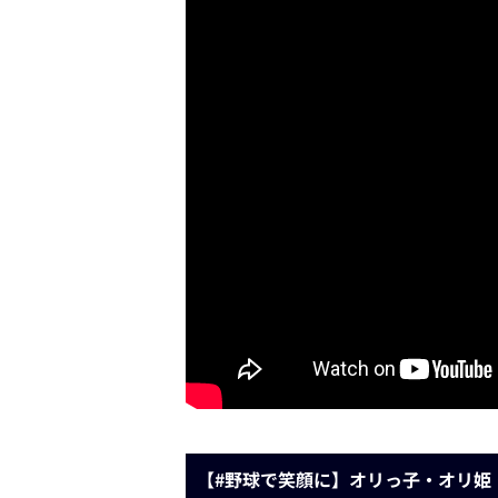
【#野球で笑顔に】オリっ子・オリ姫