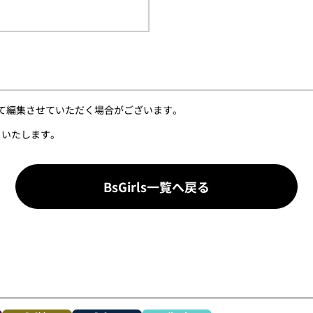
にて編集させていただく場合がございます。
といたします。
BsGirls一覧へ戻る