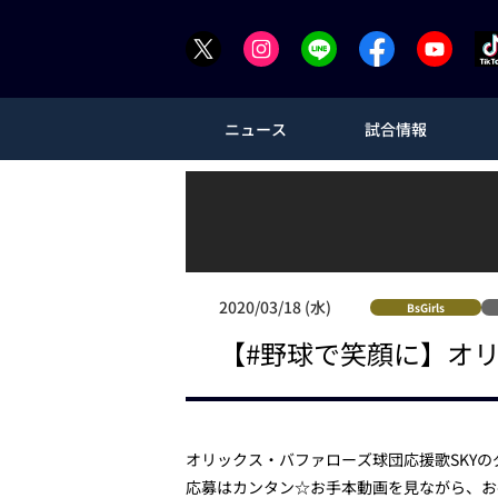
ニュース
試合情報
2020/03/18 (水)
BsGirls
【#野球で笑顔に】オリ
オリックス・バファローズ球団応援歌SKY
応募はカンタン☆お手本動画を見ながら、お