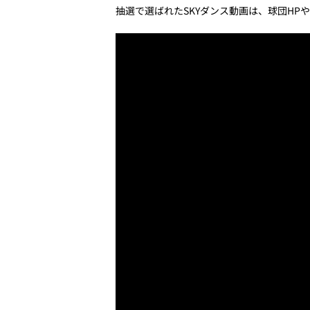
抽選で選ばれたSKYダンス動画は、球団HP