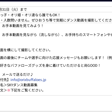
月31日（火）まで
っ子・オリ姫・オリ達なら誰でもOK！
・人数問いません。ぜひおうち等で気軽にダンス動画を撮影してくださ
）お手本動画を見てみよう！
）お手本動画を見ながら（流しながら）、お手持ちのスマートフォンや
面を横にして撮影してください。
画の最後にチームや選手に向けた応援メッセージもお願いします！（例
好きなバファローズグッズを身に着けていただけると尚GOOD！
）メールで送るだけ♪
付先】
info@orixbuffaloes.jp
名＞SKYダンス動画募集
文＞
※
下記をご覧ください。