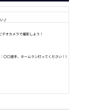
い♪
ビデオカメラで撮影しよう！
：〇〇選手、ホームラン打ってください！）