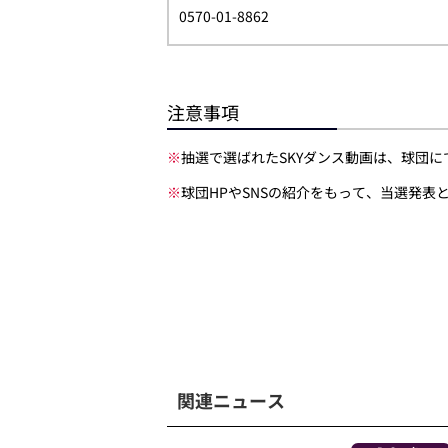
0570-01-8862
注意事項
※
抽選で選ばれたSKYダンス動画は、球団
※
球団HPやSNSの紹介をもって、当選発表
関連ニュース