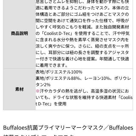
息苦しさとムレを抑制し、身体を動かす際にも快
適に着用できるようこだわったマスク。本体の立
体構造とあご部分にゴム紐をつけあごとマスクの
間に空間をあけて通気口を作った仕様で、呼吸が
しやすく呼気のこもりを軽減。また独自開発素材
商品説明
の「Coolist D-Tec」を使用することで、汗や呼気
に含まれる水分や熱を素早く蒸発させマスク内を
涼しく爽やかに保つ。さらに、紐の支点を一ヶ所
にし、耳部分には紐の長さを調整するアジャスタ
ー付きで快適な着け心地を提案。年間通して快適
に着用できます。
表地/ポリエステル100%
裏地/ポリエステル88%、レーヨン10%、ポリウレ
タン2%
素材
※
汗やカラダの熱を逃がし、高温多湿の状況にお
いても、ドライな状態を維持する快適素材「Coolis
t D-Tec」を使用
Buffaloes抗菌プライマリーマークマスク／Buffaloes