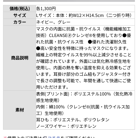
価格(税込)
各1,300円
サイズ
Lサイズ：本体：約W12×H14.5cm（二つ折り時）
カラー
ネイビー、グレー
マスクの内面に抗菌・抗ウイルス（機能繊維加工
技術）CLEANSE🄬クレンゼ®を使用しており●優
れた抗菌・抗ウイルス性 ●優れた洗濯耐久性
●高い安全性を特徴に持ったマスクになります。
繊維上の特定ウイルスを99％以上減少させること
商品説明
が確認されています。外面には気化熱冷感生地を
使用し、内面の熱を奪い温度を抑える効果もござ
います。耳掛け部分のゴム紐もアジャスター付き
で長さの調整も可能で、年間を通して快適にご使
用いただけます。
表側(プリント面)：ポリエステル100%（気化熱冷
感生地使用）
内側：綿100%（クレンゼ®(抗菌・抗ウイルス加
素材
工）生地使用）
耳ひも：ポリエステル、ポリウレタン
ノーズワイヤー：ポリエチレン
※
使用上のご注意は
コチラ
をご確認ください。