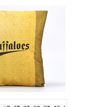
・山岡・近藤・伏見・紅林・田嶋・本田・T-