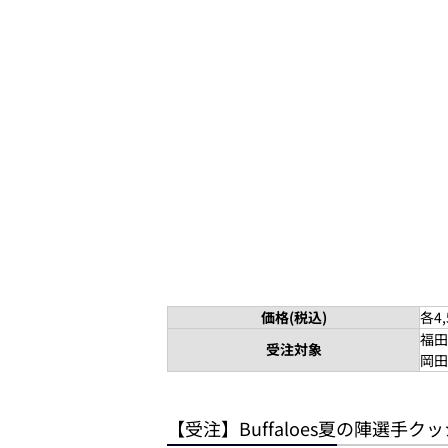
価格(税込)
各4,
福田
受注対象
岡田
【受注】Buffaloes夏の陣選手ク