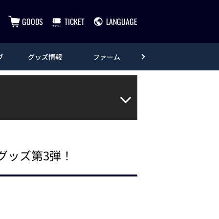
GOODS
TICKET
LANGUAGE
ブ
グッズ情報
ファーム
エンタメ
」グッズ第3弾！