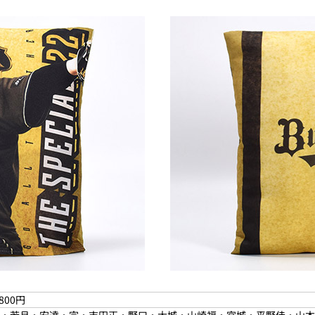
800円
・若月・安達・宗・吉田正・野口・大城・山崎福・宮城・平野佳・山本