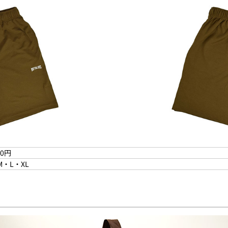
00円
M・L・XL