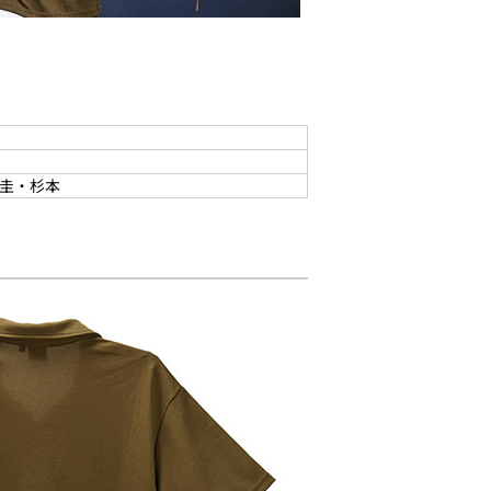
川圭・杉本