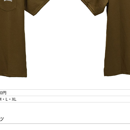
00円
M・L・XL
ツ