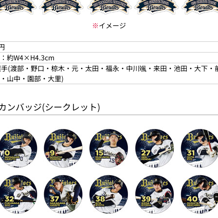
※
イメージ
0円
：約W4×H4.3cm
選手(渡部・野口・椋木・元・太田・福永・中川颯・来田・池田・大下
・山中・園部・大里)
ズカンバッジ(シークレット)