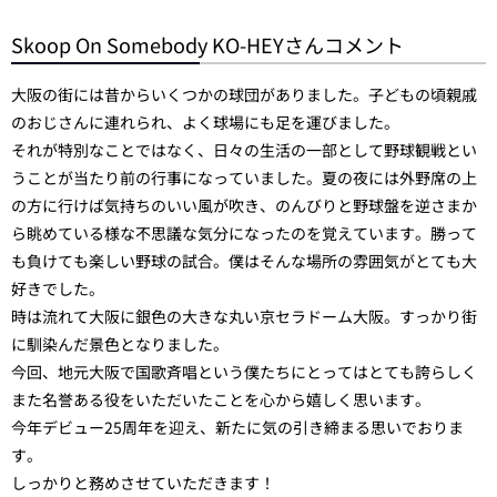
Skoop On Somebody KO-HEYさんコメント
大阪の街には昔からいくつかの球団がありました。子どもの頃親戚
のおじさんに連れられ、よく球場にも足を運びました。
それが特別なことではなく、日々の生活の一部として野球観戦とい
うことが当たり前の行事になっていました。夏の夜には外野席の上
の方に行けば気持ちのいい風が吹き、のんびりと野球盤を逆さまか
ら眺めている様な不思議な気分になったのを覚えています。勝って
も負けても楽しい野球の試合。僕はそんな場所の雰囲気がとても大
好きでした。
時は流れて大阪に銀色の大きな丸い京セラドーム大阪。すっかり街
に馴染んだ景色となりました。
今回、地元大阪で国歌斉唱という僕たちにとってはとても誇らしく
また名誉ある役をいただいたことを心から嬉しく思います。
今年デビュー25周年を迎え、新たに気の引き締まる思いでおりま
す。
しっかりと務めさせていただきます！