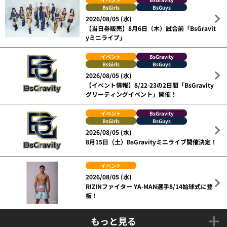
BsGirls
BsGuys
2026/08/05 (水)
【当日券販売】8月6日（木）試合前「BsGravit
yミニライブ」
イベント
BsGravity
BsGirls
BsGuys
2026/08/05 (水)
【イベント情報】8/22-23の2日間「BsGravity
グリーティングイベント」開催！
イベント
BsGravity
BsGirls
BsGuys
2026/08/05 (水)
8月15日（土）BsGravityミニライブ開催決定！
イベント
2026/08/05 (水)
RIZINファイター YA-MAN選手8/14始球式に登
板！
もっと見る