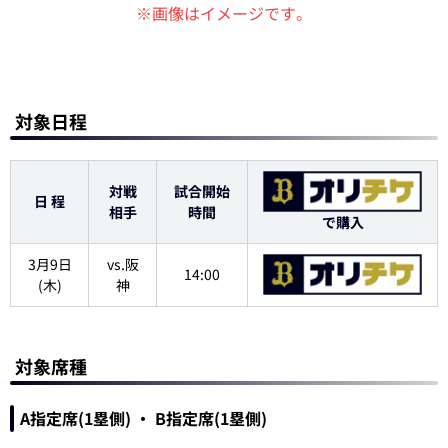
※画像はイメージです。
対象日程
対戦
試合開始
日 程
相手
時間
で購入
3月9日
vs.阪
14:00
(木)
神
対象席種
A指定席(1塁側) ・ B指定席(1塁側)