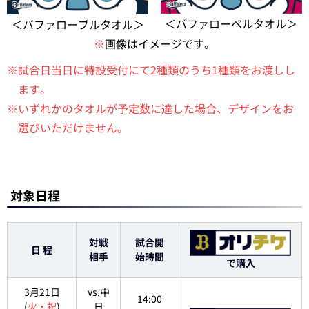
＜バファローベルタオル＞
＜バファローブルタオル＞
※
画像はイメージです。
※試合日当日に特設受付にて2種類のうち1種類をお渡しし
ます。
※いずれかのタオルが予定数に達した場合、デザインをお
選びいただけません。
対象日程
対戦
試合開
日 程
相手
始時間
で購入
3月21日
vs.中
14:00
(
火・祝
)
日