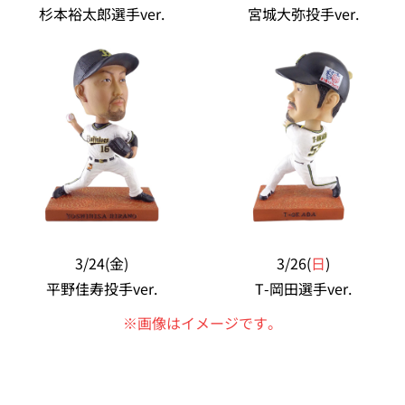
杉本裕太郎選手ver.
宮城大弥投手ver.
3/24(金)
3/26(
日
)
平野佳寿投手ver.
T-岡田選手ver.
※画像はイメージです。