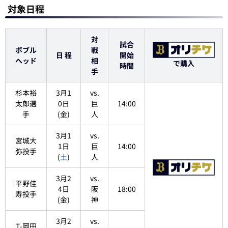
対象日程
対
試合
ボブル
戦
日 程
開始
ヘッド
相
で購入
時間
手
杉本裕
3月1
vs.
太郎選
0日
巨
14:00
手
(金)
人
3月1
vs.
宮城大
1日
巨
14:00
弥投手
(
土
)
人
3月2
vs.
平野佳
4日
阪
18:00
寿投手
(金)
神
3月2
vs.
T-岡田