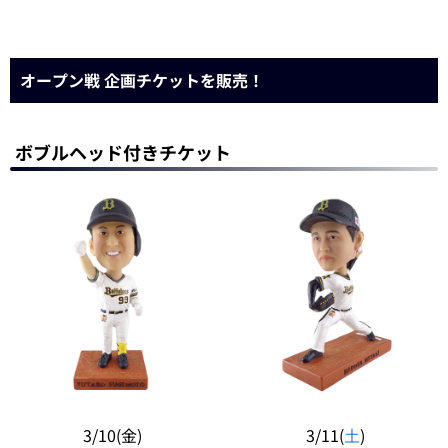
オープン戦 企画チケットを販売！
ボブルヘッド付きチケット
3/10(金)
3/11(
土
)