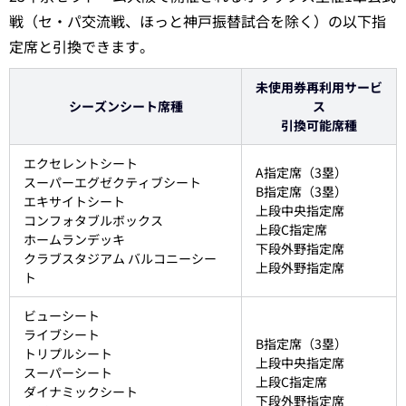
戦（セ・パ交流戦、ほっと神戸振替試合を除く）の以下指
定席と引換できます。
未使用券再利用サービ
シーズンシート席種
ス
引換可能席種
エクセレントシート
A指定席（3塁）
スーパーエグゼクティブシート
B指定席（3塁）
エキサイトシート
上段中央指定席
コンフォタブルボックス
上段C指定席
ホームランデッキ
下段外野指定席
クラブスタジアム バルコニーシー
上段外野指定席
ト
ビューシート
ライブシート
B指定席（3塁）
トリプルシート
上段中央指定席
スーパーシート
上段C指定席
ダイナミックシート
下段外野指定席