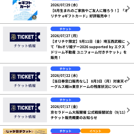
2026/07/29 (水)
【8月生まれのご家族やご友人に贈ろう！】「オ
リチケ eギフトカード」好評販売中！
チケット
2026/07/27 (月)
【オリチケ限定】9月11日（金）埼玉西武戦に
て「Bsオリ姫デー2026 supported by エクス
ドリーム不動産 ユニフォーム付きチケット」を
販売！
チケット
2026/07/22 (水)
【当日券窓口販売なし】 8月3日（月）対楽天イ
ーグルス戦in東京ドームの残席状況について
チケット
2026/07/17 (金)
京セラドーム大阪開催 公式戦振替試合（9/11）
チケット販売概要のお知らせ
チケット
イベント