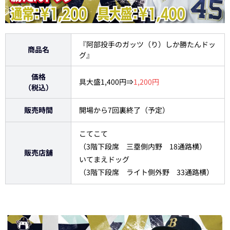
『阿部投手のガッツ（り）しか勝たんドッ
商品名
グ』
価格
具大盛1,400円⇒
1,200円
（税込）
販売時間
開場から7回裏終了（予定）
こてこて
（3階下段席 三塁側内野 18通路横）
販売店舗
いてまえドッグ
（3階下段席 ライト側外野 33通路横）