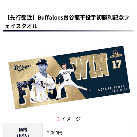
【先行受注】Buffaloes曽谷龍平投手初勝利記念フ
ェイスタオル
※
イメージ
価格
2,000円
（税込）