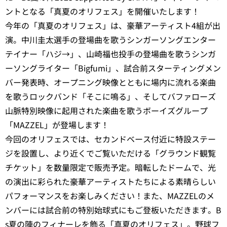
ントとなる「真夏のオリフェス」を開催いたします！
今年の「真夏のオリフェス」は、豪華アーティスト4組が出
演。中川圭太選手の登場曲を歌うシンガーソングエンター
テイナー「ハジ→」、山崎福也投手の登場曲を歌うシンガ
ーソングライター「Bigfumi」、試合前スターティングメン
バー発表時、オープニング映像とともに場内に流れる楽曲
を歌うロックバンド「そこに鳴る」、そしてバファローズ
山脈特別映像に起用された楽曲を歌うボーイズグループ
「MAZZEL」が登場します！
今回のオリフェスでは、セカンドベース付近に特設ステー
ジを設置し、より近くでご覧いただける「グラウンド観覧
チケット」を数量限定で販売予定。暗転したドームで、光
の演出に彩られた豪華アーティストたちによる素晴らしい
パフォーマンスをお楽しみください！また、MAZZELのメ
ンバーには試合前の特別始球式にもご登板いただきます。B
s夏の陣のフィナーレを飾る「真夏のオリフェス」。野球フ