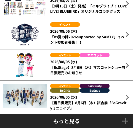
2026/08/07 (金)
【8月15日（土）発売】「イキヅライブ！ LOVE
LIVE! BLUEBIRD」オリジナルコラボグッズ
イベント
2026/08/06 (木)
「Bs夏の陣2026supported by SAMTY」イベ
ント参加者募集！！
イベント
マスコット
2026/08/05 (水)
【BsStage】8月6日（木）マスコットショー当
日券販売のお知らせ
イベント
BsGravity
BsGirls
BsGuys
2026/08/05 (水)
【当日券販売】8月6日（木）試合前「BsGravit
yミニライブ」
もっと見る