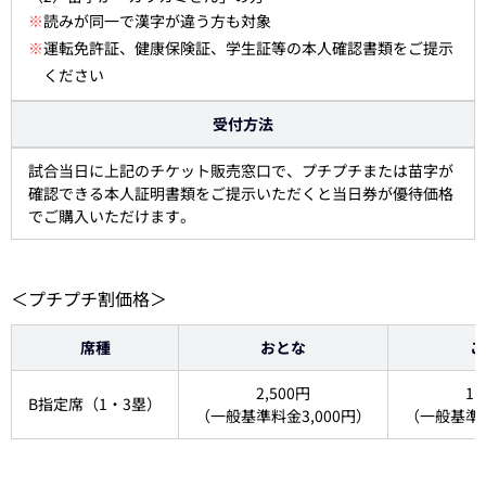
※
読みが同一で漢字が違う方も対象
※
運転免許証、健康保険証、学生証等の本人確認書類をご提示
ください
受付方法
試合当日に上記のチケット販売窓口で、プチプチまたは苗字が
確認できる本人証明書類をご提示いただくと当日券が優待価格
でご購入いただけます。
＜プチプチ割価格＞
席種
おとな
こ
2,500円
1,
B指定席（1・3塁）
（一般基準料金3,000円）
（一般基準料