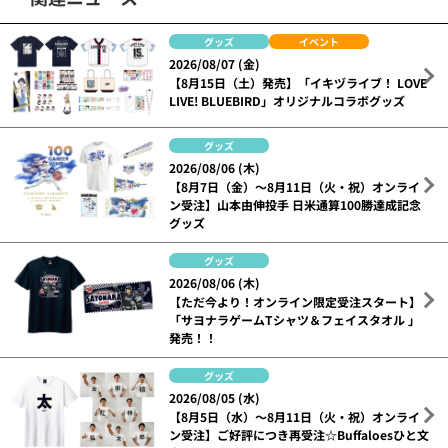
グッズ
イベント
2026/08/07 (金)
【8月15日（土）発売】「イキヅライブ！ LOVE
LIVE! BLUEBIRD」オリジナルコラボグッズ
グッズ
2026/08/06 (木)
【8月7日（金）～8月11日（火・祝）オンライ
ン受注】山本由伸投手 日米通算100勝達成記念
グッズ
グッズ
2026/08/06 (木)
【ただ今より！オンライン限定受注スタート】
「サヨナラゲームTシャツ＆フェイスタオル 」
発売！！
グッズ
2026/08/05 (水)
【8月5日（水）～8月11日（火・祝）オンライ
ン受注】ご好評につき再受注☆Buffaloesひと文