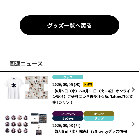
グッズ一覧へ戻る
関連ニュース
グッズ
NEW!
2026/08/05 (水)
【8月5日（水）～8月11日（火・祝）オンライ
ン受注】ご好評につき再受注☆Buffaloesひと文
字Tシャツ！
BsGravity
BsGirls
BsGuys
グッズ
2026/08/03 (月)
【8月5日（水）発売】BsGravityグッズ情報