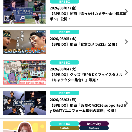
BPB DX
2026/08/07 (金)
【BPB DX】動画『追っかけカメラ～山中稜真選
手～』公開！
BPB DX
2026/08/05 (水)
【BPB DX】動画『食堂カメラ#22』公開！
BPB DX
2026/08/04 (火)
【BPB DX】グッズ『BPB DX フェイスタオル
（キャラクター集合）』販売！
BPB DX
2026/08/03 (月)
【BPB DX】動画『Bs夏の陣2026 supported b
y SAMTYユニフォーム撮影の裏側』公開！
BPB DX
BsGravity
BsGirls
BsGuys