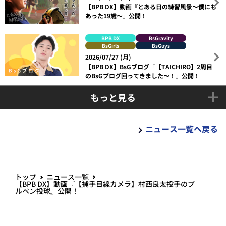
【BPB DX】動画『とある日の練習風景～僕にも
あった19歳～』公開！
BPB DX
BsGravity
BsGirls
BsGuys
2026/07/27 (月)
【BPB DX】BsGブログ『【TAICHIRO】2周目
のBsGブログ回ってきました〜！』公開！
もっと見る
ニュース一覧へ戻る
トップ
ニュース一覧
【BPB DX】動画『【捕手目線カメラ】村西良太投手のブ
ルペン投球』公開！