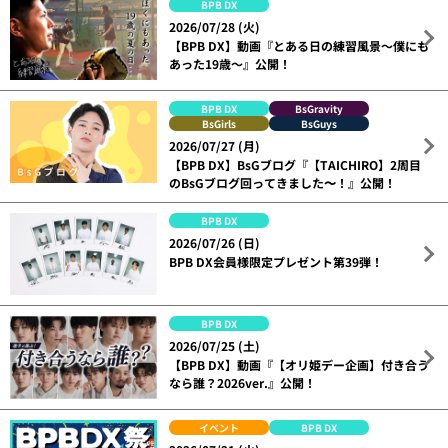
BPB DX
2026/07/28 (火)
【BPB DX】動画『とある日の練習風景～僕にも
あった19歳～』公開！
BPB DX
BsGravity
BsGirls
BsGuys
2026/07/27 (月)
【BPB DX】BsGブログ『【TAICHIRO】2周目
のBsGブログ回ってきました〜！』公開！
BPB DX
2026/07/26 (日)
BPB DX会員様限定プレゼント第39弾！
BPB DX
2026/07/25 (土)
【BPB DX】動画『【オリ姫デー企画】付き合う
なら誰？2026ver.』公開！
イベント
BPB DX