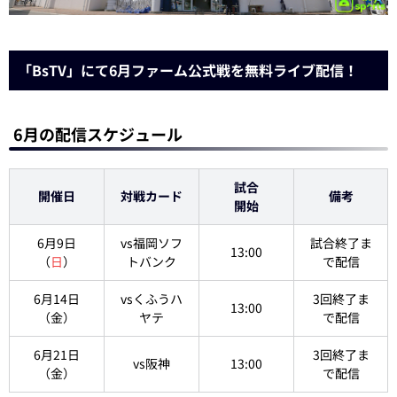
「BsTV」にて6月ファーム公式戦を無料ライブ配信！
6月の配信スケジュール
試合
開催日
対戦カード
備考
開始
6月9日
vs福岡ソフ
試合終了ま
13:00
（
日
）
トバンク
で配信
6月14日
vsくふうハ
3回終了ま
13:00
（金）
ヤテ
で配信
6月21日
3回終了ま
vs阪神
13:00
（金）
で配信