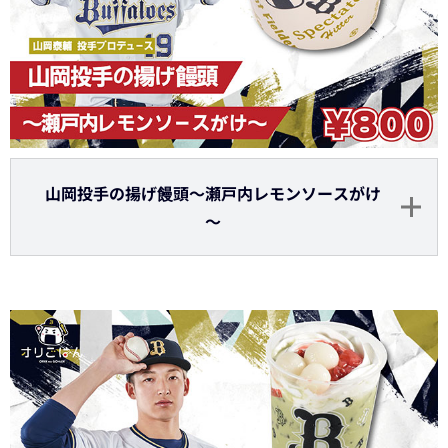
山岡投手の揚げ饅頭～瀬戸内レモンソースがけ
～