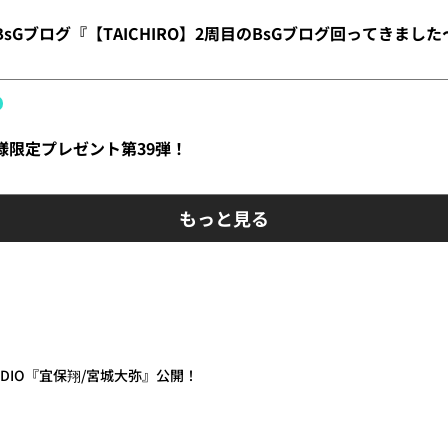
】BsGブログ『【TAICHIRO】2周目のBsGブログ回ってきまし
員様限定プレゼント第39弾！
もっと見る
 RADIO『宜保翔/宮城大弥』公開！