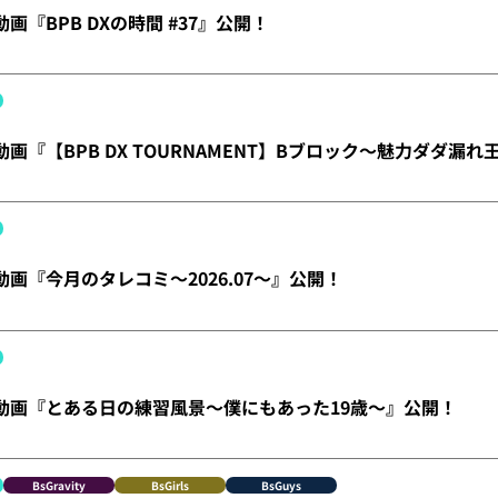
動画『BPB DXの時間 #37』公開！
】動画『【BPB DX TOURNAMENT】Bブロック～魅力ダダ漏
】動画『今月のタレコミ～2026.07～』公開！
X】動画『とある日の練習風景～僕にもあった19歳～』公開！
BsGravity
BsGirls
BsGuys