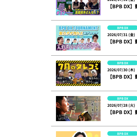
【BPB DX】
BPB DX
2026/07/31 (金)
【BPB DX
BPB DX
2026/07/30 (木)
【BPB DX
BPB DX
2026/07/28 (火)
【BPB D
BPB DX