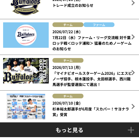
トレード成立のお知らせ
チーム
ファーム
2026/07/22 (水)
7月22日（水）ファーム・リーグ交流戦 対千葉
ロッテ戦＜ロッテ浦和＞ 猛暑のためノーゲーム
のお知らせ
チーム
2026/07/13 (月)
「マイナビオールスターゲーム2026」にエスピ
ノーザ投手、椋木蓮投手、太田椋選手、西川龍
馬選手が監督選抜にて選出！
チーム
2026/07/10 (金)
杉本裕太郎選手が6月度「スカパー！サヨナラ
賞」受賞
もっと見る