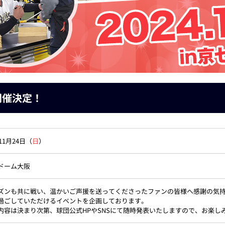
」 開催決定！
年11月24日（
日
）
ドーム大阪
ズンも共に戦い、温かいご声援を送ってくださったファンの皆様へ感謝の気
過ごしていただけるイベントを企画しております。
内容は決まり次第、球団公式HPやSNSにて随時発表いたしますので、お楽し