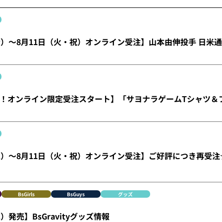
金）～8月11日（火・祝）オンライン受注】山本由伸投手 日米通
！オンライン限定受注スタート】「サヨナラゲームTシャツ＆
水）～8月11日（火・祝）オンライン受注】ご好評につき再受注☆Bu
BsGirls
BsGuys
グッズ
）発売】BsGravityグッズ情報