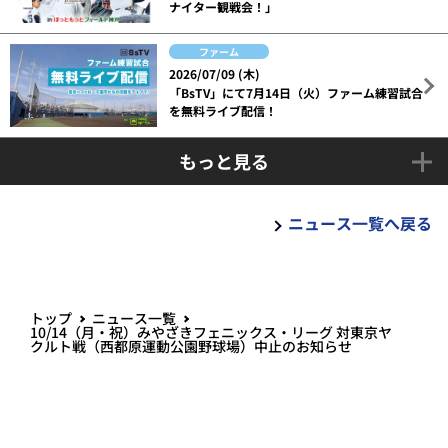
ナイター観戦会！」
ファーム
2026/07/09 (木)
「BsTV」にて7月14日（火）ファーム練習試合
を無料ライブ配信！
もっと見る
ニュース一覧へ戻る
トップ
ニュース一覧
10/14（月・祝）みやざきフェニックス・リーグ 対東京ヤ
クルト戦（西都原運動公園野球場）中止のお知らせ