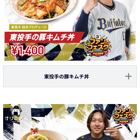
東投手の豚キムチ丼