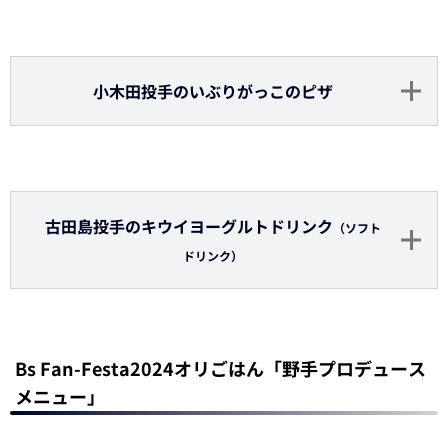
田嶋投手のチーズドッグ&ポテト
~4種チーズのソース~