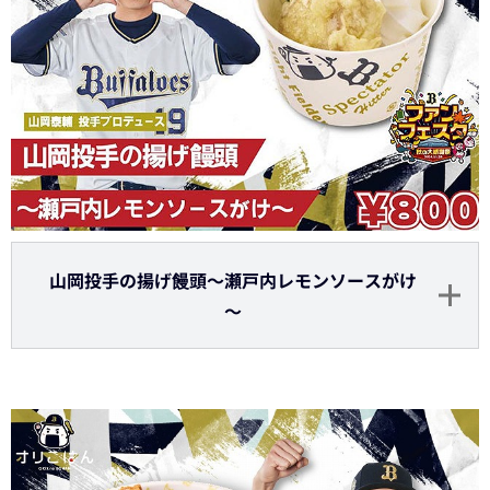
山岡投手の揚げ饅頭～瀬戸内レモンソースがけ
～