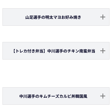
Bs Fan-Festa2024オリごはん「野手プロデュース
メニュー」
若月選手の勝つカレー
若月選手の十勝風トントロ丼
若月選手のアロー球場ボール