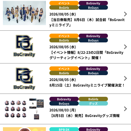
イベント
BsGravity
BsGirls
BsGuys
2026/08/05 (水)
【当日券販売】8月6日（木）試合前「BsGravit
yミニライブ」
イベント
BsGravity
BsGirls
BsGuys
2026/08/05 (水)
【イベント情報】8/22-23の2日間「BsGravity
グリーティングイベント」開催！
イベント
BsGravity
BsGirls
BsGuys
2026/08/05 (水)
8月15日（土）BsGravityミニライブ開催決定！
BsGravity
BsGirls
BsGuys
グッズ
2026/08/03 (月)
【8月5日（水）発売】BsGravityグッズ情報
BPB DX
BsGravity