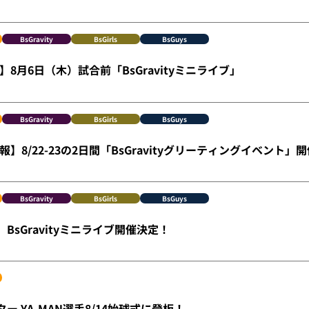
BsGravity
BsGirls
BsGuys
8月6日（木）試合前「BsGravityミニライブ」
BsGravity
BsGirls
BsGuys
】8/22-23の2日間「BsGravityグリーティングイベント」
BsGravity
BsGirls
BsGuys
）BsGravityミニライブ開催決定！
イター YA-MAN選手8/14始球式に登板！