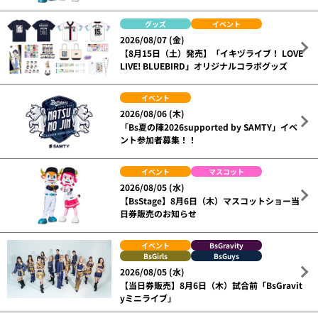
グッズ
イベント
2026/08/07 (金)
【8月15日（土）発売】「イキヅライブ！ LOVE
LIVE! BLUEBIRD」オリジナルコラボグッズ
イベント
2026/08/06 (木)
「Bs夏の陣2026supported by SAMTY」イベ
ント参加者募集！！
イベント
マスコット
2026/08/05 (水)
【BsStage】8月6日（木）マスコットショー当
日券販売のお知らせ
イベント
BsGravity
BsGirls
BsGuys
2026/08/05 (水)
【当日券販売】8月6日（木）試合前「BsGravit
yミニライブ」