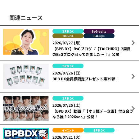
関連ニュース
BPB DX
BsGravity
BsGirls
BsGuys
2026/07/27 (月)
【BPB DX】BsGブログ『【TAICHIRO】2周目
のBsGブログ回ってきました〜！』公開！
BPB DX
2026/07/26 (日)
BPB DX会員様限定プレゼント第39弾！
BPB DX
2026/07/25 (土)
【BPB DX】動画『【オリ姫デー企画】付き合う
なら誰？2026ver.』公開！
イベント
BPB DX
2026/07/21 (火)