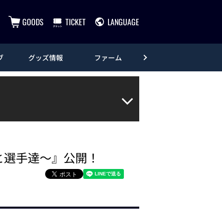
GOODS
TICKET
LANGUAGE
ブ
グッズ情報
ファーム
エンタメ
と選手達～』公開！