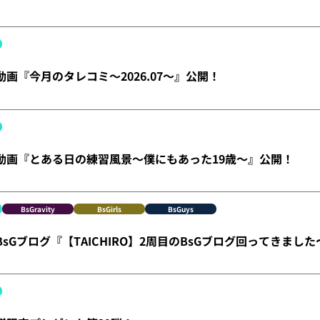
】動画『今月のタレコミ～2026.07～』公開！
X】動画『とある日の練習風景～僕にもあった19歳～』公開！
BsGravity
BsGirls
BsGuys
】BsGブログ『【TAICHIRO】2周目のBsGブログ回ってきまし