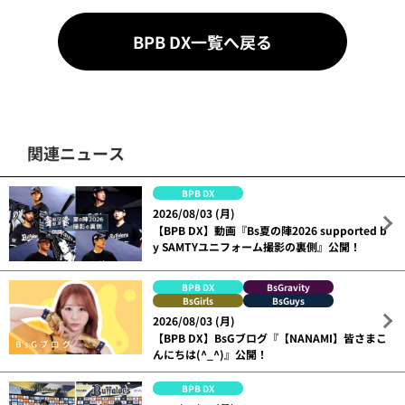
BPB DX一覧へ戻る
関連ニュース
BPB DX
2026/08/03 (月)
【BPB DX】動画『Bs夏の陣2026 supported b
y SAMTYユニフォーム撮影の裏側』公開！
BPB DX
BsGravity
BsGirls
BsGuys
2026/08/03 (月)
【BPB DX】BsGブログ『【NANAMI】皆さまこ
んにちは(^_^)』公開！
BPB DX