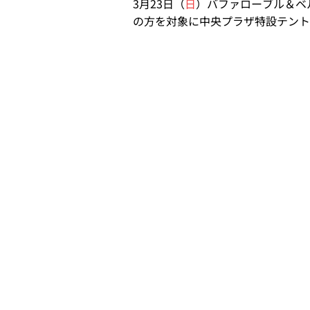
3月23日（
日
）バファローブル＆ベ
の方を対象に中央プラザ特設テントに