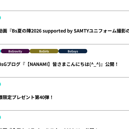
動画『Bs夏の陣2026 supported by SAMTYユニフォーム
BsGravity
BsGirls
BsGuys
】BsGブログ『【NANAMI】皆さまこんにちは(^_^)』公開！
員様限定プレゼント第40弾！