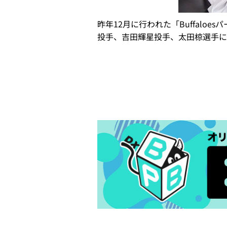
昨年12月に行われた「Buffal
投手、吉田輝星投手、太田椋選手に