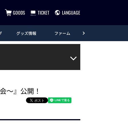
GOODS
TICKET
LANGUAGE
ブ
グッズ情報
ファーム
エンタメ
座談会～』公開！