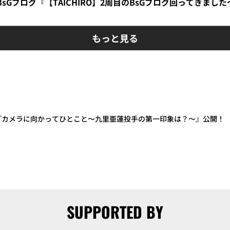
】BsGブログ『【TAICHIRO】2周目のBsGブログ回ってきまし
もっと見る
動画『カメラに向かってひとこと〜九里亜蓮投手の第一印象は？〜』公開！
SUPPORTED BY