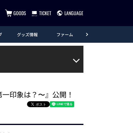
GOODS
TICKET
LANGUAGE
ブ
グッズ情報
ファーム
エンタメ
第一印象は？〜』公開！