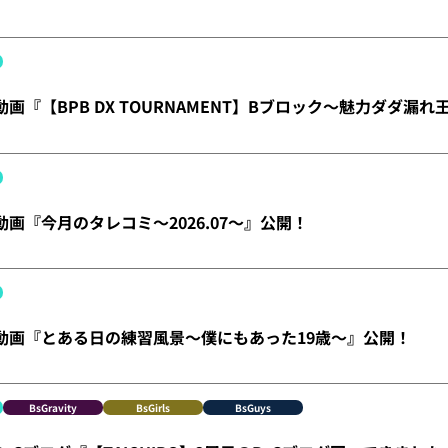
】動画『【BPB DX TOURNAMENT】Bブロック～魅力ダダ漏
】動画『今月のタレコミ～2026.07～』公開！
X】動画『とある日の練習風景～僕にもあった19歳～』公開！
BsGravity
BsGirls
BsGuys