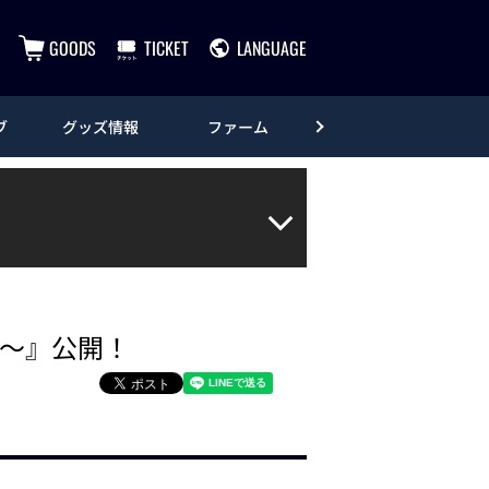
GOODS
TICKET
LANGUAGE
ブ
グッズ情報
ファーム
エンタメ
都～』公開！