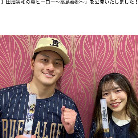
30日】田畑実和の裏ヒーロー～高島泰都～』を公開いたしました