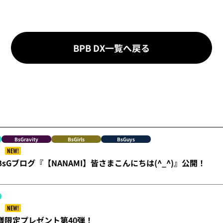
BPB DX一覧へ戻る
BsGravity
BsGirls
BsGuys
NEW!
】BsGブログ『【NANAMI】皆さまこんにちは(^_^)』公開！
NEW!
員様限定プレゼント第40弾！