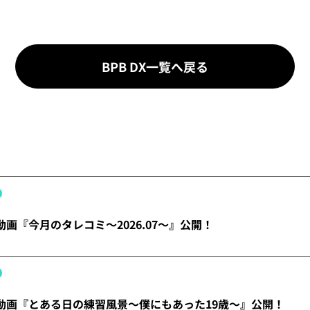
BPB DX一覧へ戻る
】動画『今月のタレコミ～2026.07～』公開！
X】動画『とある日の練習風景～僕にもあった19歳～』公開！