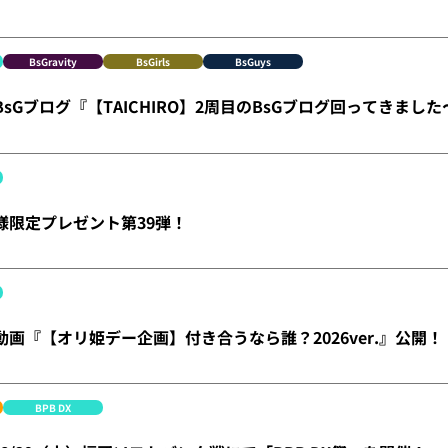
BsGravity
BsGirls
BsGuys
】BsGブログ『【TAICHIRO】2周目のBsGブログ回ってきまし
員様限定プレゼント第39弾！
】動画『【オリ姫デー企画】付き合うなら誰？2026ver.』公開！
BPB DX