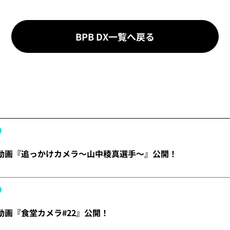
BPB DX一覧へ戻る
X】動画『追っかけカメラ～山中稜真選手～』公開！
】動画『食堂カメラ#22』公開！