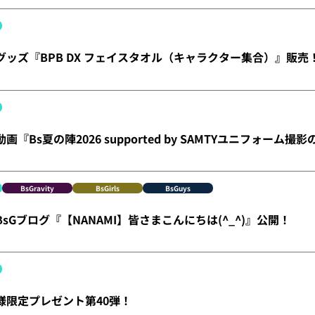
】グッズ『BPB DX フェイスタオル（キャラクター集合）』販売
動画『Bs夏の陣2026 supported by SAMTYユニフォーム
BsGravity
BsGirls
BsGuys
】BsGブログ『【NANAMI】皆さまこんにちは(^_^)』公開！
員様限定プレゼント第40弾！