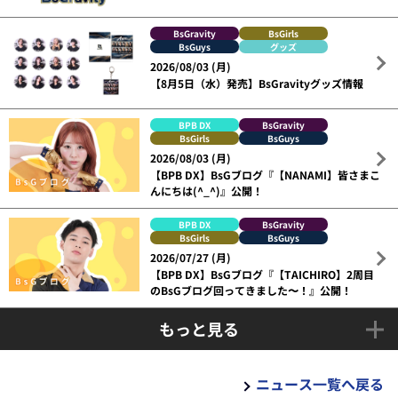
BsGravity
BsGirls
BsGuys
グッズ
2026/08/03 (月)
【8月5日（水）発売】BsGravityグッズ情報
BPB DX
BsGravity
BsGirls
BsGuys
2026/08/03 (月)
【BPB DX】BsGブログ『【NANAMI】皆さまこ
んにちは(^_^)』公開！
BPB DX
BsGravity
BsGirls
BsGuys
2026/07/27 (月)
【BPB DX】BsGブログ『【TAICHIRO】2周目
のBsGブログ回ってきました〜！』公開！
もっと見る
ニュース一覧へ戻る