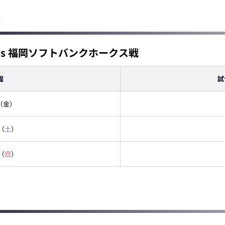
合
vs 福岡ソフトバンクホークス戦
程
試
（金）
（
土
）
（
日
）