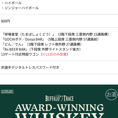
・ハイボール
・ジンジャーハイボール
800円
「球場食堂（たまばしょくどう）」（3階下段席 三塁側内野 15通路横）
「GOCHIポテ／Dossá BAR」（5階上段席 三塁側内野 57通路前）
「どん／でん」（3階下段席 レフト側外野 27通路横）
「Bs BEER BAR」 (下段席 外野ライトスタンド後方）
13ゲート付近特設ワゴン（
※11日のみ営業
）
宗選手デジタルトレカパスワード付き