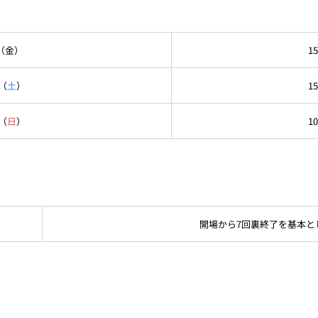
」
（金）
15
（
土
）
15
（
日
）
10
開場から7回裏終了を基本と