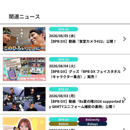
関連ニュース
BPB DX
2026/08/05 (水)
【BPB DX】動画『食堂カメラ#22』公開！
BPB DX
2026/08/04 (火)
【BPB DX】グッズ『BPB DX フェイスタオル
（キャラクター集合）』販売！
BPB DX
2026/08/03 (月)
【BPB DX】動画『Bs夏の陣2026 supported b
y SAMTYユニフォーム撮影の裏側』公開！
BPB DX
BsGravity
BsGirls
BsGuys