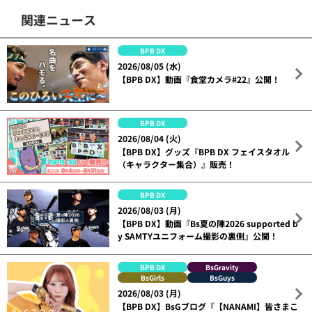
関連ニュース
BPB DX
2026/08/05 (水)
【BPB DX】動画『食堂カメラ#22』公開！
BPB DX
2026/08/04 (火)
【BPB DX】グッズ『BPB DX フェイスタオル
（キャラクター集合）』販売！
BPB DX
2026/08/03 (月)
【BPB DX】動画『Bs夏の陣2026 supported b
y SAMTYユニフォーム撮影の裏側』公開！
BPB DX
BsGravity
BsGirls
BsGuys
2026/08/03 (月)
【BPB DX】BsGブログ『【NANAMI】皆さまこ