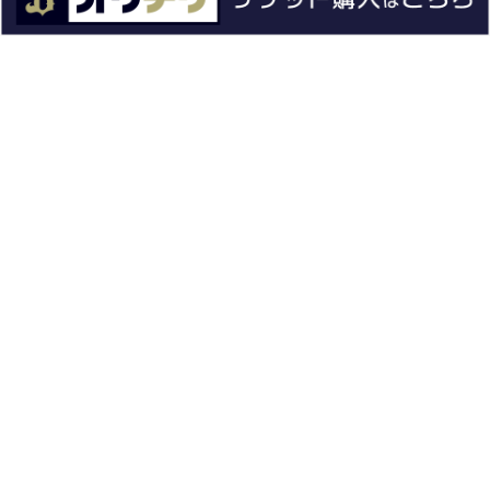
ファーム
エンタメ
スタジアム
スポンサー
球団情報
問い合わせ
サイトポリシー
プロパティ規定
プライバシーポリシー
BPB DX
オリックス・バファローズ公式サイト
Copyright © ORIX Buffaloes All Rights Reserved.