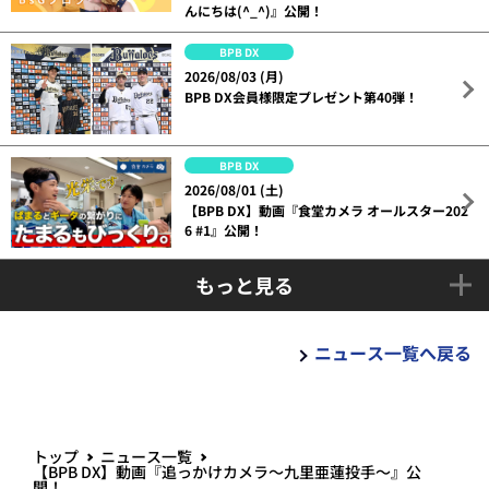
んにちは(^_^)』公開！
BPB DX
2026/08/03 (月)
BPB DX会員様限定プレゼント第40弾！
BPB DX
2026/08/01 (土)
【BPB DX】動画『食堂カメラ オールスター202
6 #1』公開！
もっと見る
ニュース一覧へ戻る
トップ
ニュース一覧
【BPB DX】動画『追っかけカメラ～九里亜蓮投手～』公
開！